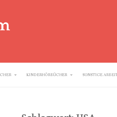
um
ÜCHER
KINDERHÖRBÜCHER
SONSTIGE ARBEI
SCHEINUNGEN
ALLE
FUNK
LLE
SERIEN
TV-OFF SYNCH
 KÖNIG
RES
KINDERHÖRSPIELE
MUSEUM
NBANDE