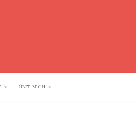
T
ÜBER MICH
VITA
RON
HÖRBEISPIELE
FOTOS