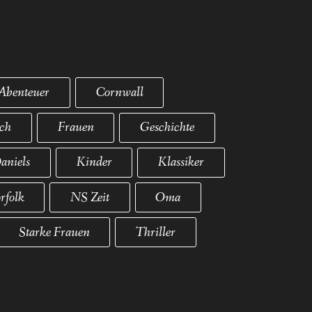
Abenteuer
Cornwall
ich
Frauen
Geschichte
aniels
Kinder
Klassiker
rfolk
NS Zeit
Oma
Starke Frauen
Thriller