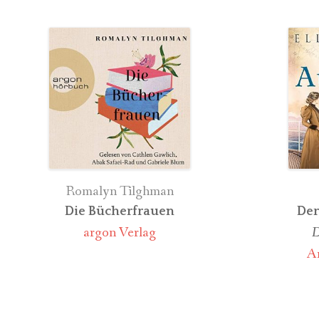
ZEITGENÖSSISCHE LITERA
OETINGER AUDIO
RANDOM HOUSE
Romalyn Tilghman
Die Bücherfrauen
Der
argon Verlag
D
Am