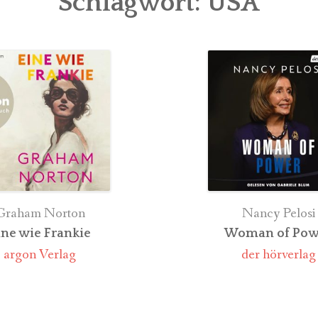
Schlagwort:
USA
IEN
GAMES
 FINN
LAGE
THEATER
HIS
SPIELE
LIVE
MUH
Graham Norton
Nancy Pelosi
ine wie Frankie
Woman of Pow
argon Verlag
der hörverlag