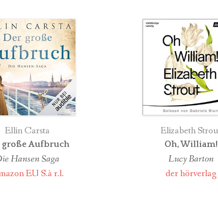
TUR
Ellin Carsta
Elizabeth Strou
 große Aufbruch
Oh, William!
ie Hansen Saga
Lucy Barton
azon EU S.à r.l.
der hörverlag