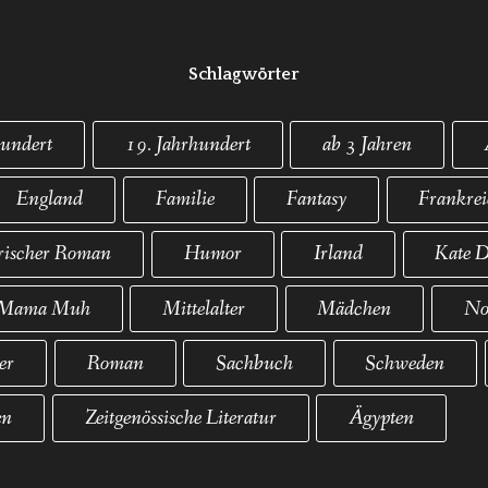
Schlagwörter
hundert
19. Jahrhundert
ab 3 Jahren
England
Familie
Fantasy
Frankre
rischer Roman
Humor
Irland
Kate D
Mama Muh
Mittelalter
Mädchen
No
er
Roman
Sachbuch
Schweden
en
Zeitgenössische Literatur
Ägypten