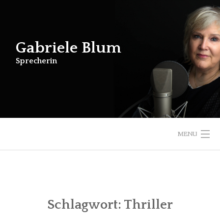
Skip
to
content
Gabriele Blum
Sprecherin
MENU
STARTSEITE
HÖRBÜCHER
KINDERHÖRBÜCHER
SONSTIGE ARBEIT
Schlagwort:
Thriller
ÜBER MICH