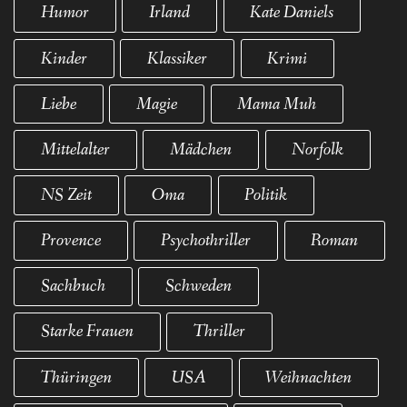
Humor
Irland
Kate Daniels
Kinder
Klassiker
Krimi
Liebe
Magie
Mama Muh
Mittelalter
Mädchen
Norfolk
NS Zeit
Oma
Politik
Provence
Psychothriller
Roman
Sachbuch
Schweden
Starke Frauen
Thriller
Thüringen
USA
Weihnachten