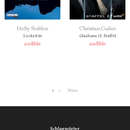
Holly Seddon
Christian Gailus
Locked in
Glashaus /2. Staffel
audible
audible
1
2
Weiter
Schlagwörter