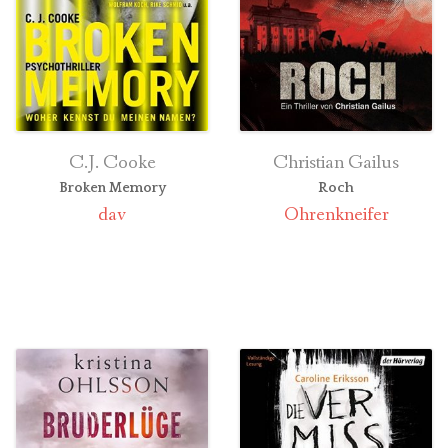
C.J. Cooke
Christian Gailus
Broken Memory
Roch
dav
Ohrenkneifer