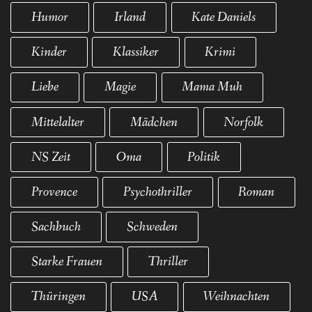
Humor
Irland
Kate Daniels
Kinder
Klassiker
Krimi
Liebe
Magie
Mama Muh
Mittelalter
Mädchen
Norfolk
NS Zeit
Oma
Politik
Provence
Psychothriller
Roman
Sachbuch
Schweden
Starke Frauen
Thriller
Thüringen
USA
Weihnachten