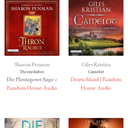
Sharon Penman
Giles Kristian
Thronräuber
Camelot
Die Plantagenet-Saga
1
Deutschland
|
Random
Random House Audio
House Audio