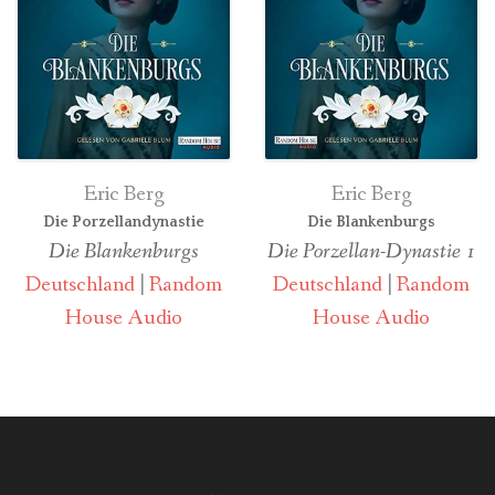
Eric Berg
Eric Berg
Die Porzellandynastie
Die Blankenburgs
Die Blankenburgs
Die Porzellan-Dynastie 1
Deutschland
|
Random
Deutschland
|
Random
House Audio
House Audio