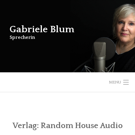
Skip
to
content
Gabriele Blum
Sprecherin
MENU
STARTSEITE
HÖRBÜCHER
KINDERHÖRBÜCHER
SONSTIGE ARBEIT
Verlag:
Random House Audio
ÜBER MICH