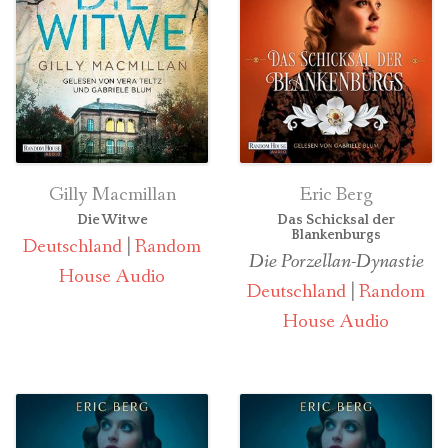
Gilly Macmillan
Eric Berg
Die Witwe
Das Schicksal der
Blankenburgs
Deutschland
|
Random
Die Porzellan-Dynastie
House Audio
Deutschland
|
Random
House Audio