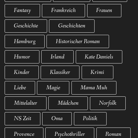
Fantasy
Frankreich
Frauen
Geschichte
Geschichten
Hamburg
Historischer Roman
Humor
Irland
Kate Daniels
Kinder
Klassiker
Krimi
Liebe
Magie
Mama Muh
Mittelalter
Mädchen
Norfolk
NS Zeit
Oma
Politik
Provence
Psychothriller
Roman