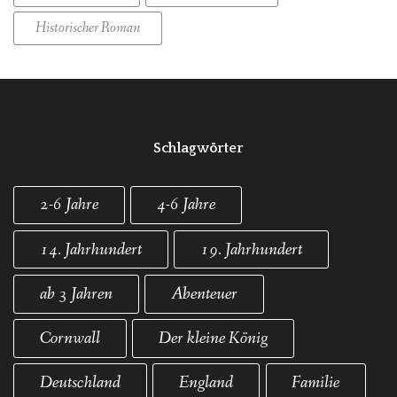
Historischer Roman
Schlagwörter
2-6 Jahre
4-6 Jahre
14. Jahrhundert
19. Jahrhundert
ab 3 Jahren
Abenteuer
Cornwall
Der kleine König
Deutschland
England
Familie