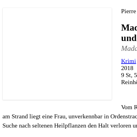
Pierre
Mad
und
Mada
Krimi
2018
9 St, 
Reinh
Vom Ra
am Strand liegt eine Frau, unverkennbar in Ordenstrach
Suche nach seltenen Heilpflanzen den Halt verloren un